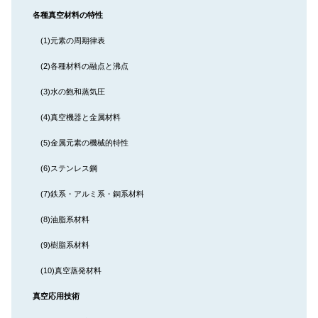
各種真空材料の特性
(1)元素の周期律表
(2)各種材料の融点と沸点
(3)水の飽和蒸気圧
(4)真空機器と金属材料
(5)金属元素の機械的特性
(6)ステンレス鋼
(7)鉄系・アルミ系・銅系材料
(8)油脂系材料
(9)樹脂系材料
(10)真空蒸発材料
真空応用技術