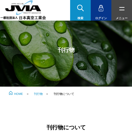
JVIA 一般社団法人 日本
検索
ログイン
メニュー
刊行物
HOME
刊行物
刊行物について
刊行物について