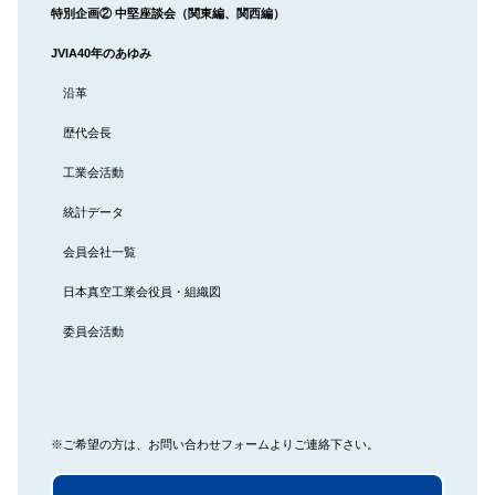
特別企画② 中堅座談会（関東編、関西編）
JVIA40
年のあゆみ
沿革
歴代会⾧
工業会活動
統計データ
会員会社一覧
日本真空工業会役員・組織図
委員会活動
※ご希望の方は、お問い合わせフォームよりご連絡下さい。