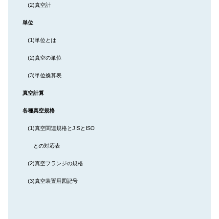
(2)真空計
単位
(1)単位とは
(2)真空の単位
(3)単位換算表
真空計算
各種真空規格
(1)真空関連規格とJISとISO
との対応表
(2)真空フランジの規格
(3)真空装置用図記号