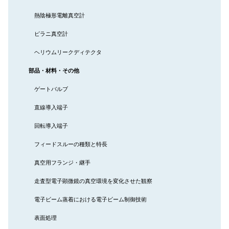
熱陰極形電離真空計
ピラニ真空計
ヘリウムリークディテクタ
部品・材料・その他
ゲートバルブ
直線導入端子
回転導入端子
フィードスルーの種類と特長
真空用フランジ・継手
走査型電子顕微鏡の真空環境を変化させた観察
電子ビーム蒸着における電子ビーム制御技術
表面処理