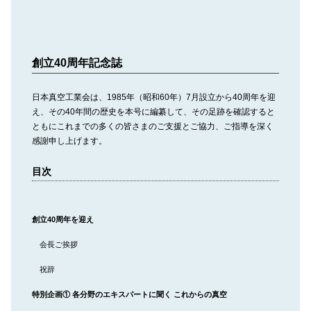
創立40周年記念誌
日本真空工業会は、1985年（昭和60年）7月設立から40周年を迎
え、その40年間の歴史を本号に編纂して、その足跡を確認すると
ともにこれまでの多くの皆さまのご支援とご協力、ご指導を深く
感謝申し上げます。
目次
創立40周年を迎え
会⾧ご挨拶
祝辞
特別企画① 各分野のエキスパートに聞く これからの真空