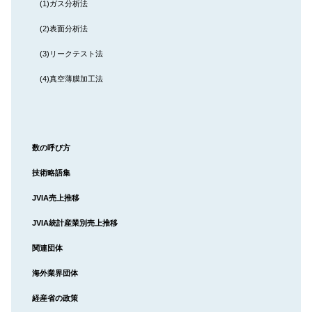
(1)ガス分析法
(2)表面分析法
(3)リークテスト法
(4)真空薄膜加工法
数の呼び方
技術略語集
JVIA
売上推移
JVIA
統計産業別売上推移
関連団体
海外業界団体
経産省の政策